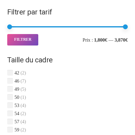
Filtrer par tarif
Pri
Pri
Prix :
1,800€
—
3,870€
FILTRER
min
ma
Taille du cadre
42
(2)
46
(7)
49
(5)
50
(1)
53
(4)
54
(2)
57
(4)
59
(2)