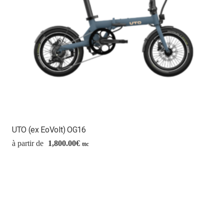
UTO (ex EoVolt) OG16
1,800.00
€
ttc