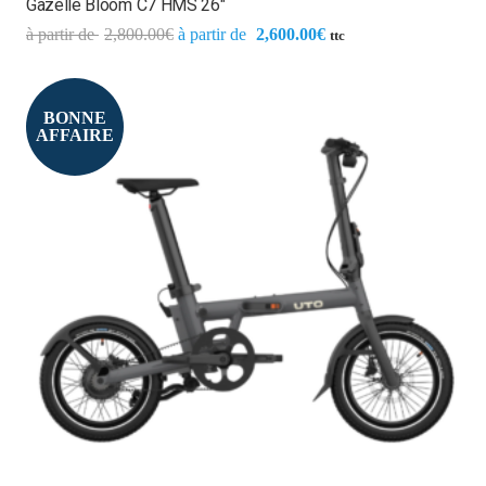
Gazelle Bloom C7 HMS 26″
2,800.00
€
2,600.00
€
ttc
BONNE
AFFAIRE