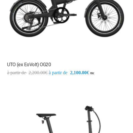
UTO (ex EoVolt) OG20
2,200.00
€
2,100.00
€
ttc