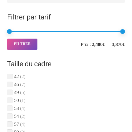
Filtrer par tarif
Pri
Pri
Prix :
2,400€
—
3,870€
FILTRER
min
ma
Taille du cadre
42
(2)
46
(7)
49
(5)
50
(1)
53
(4)
54
(2)
57
(4)