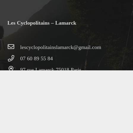
Les Cyclopolitains – Lamarck
lescyclopolitainslamarck@gmail.com
07 60 89 55 84
97 rue Lamarck 75018 Paris
Horaires magasin du 20 juillet au 23
août
mardi au vendredi
de 11h à 14h et
de 15h à 18h
Fermeture estivale du 10 au 16 août