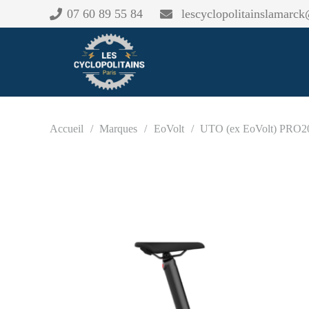
07 60 89 55 84
lescyclopolitainslamarc
Accueil
/
Marques
/
EoVolt
/
UTO (ex EoVolt) PRO2