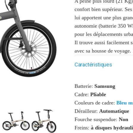
A peine plus lourd (21 Kg
confort bien supérieur. Ses
lui apportent une plus gran
autonomie (batterie 350 Wh
pour les déplacements urba
Il trouve aussi facilement 
avec sa housse de voyage. 
Caractéristiques
Batterie:
Samsung
Cadre:
Pliable
Couleurs de cadre:
Bleu m
Dérailleur:
Automatique
Fourche suspendue:
Non
Freins:
à disques hydraul