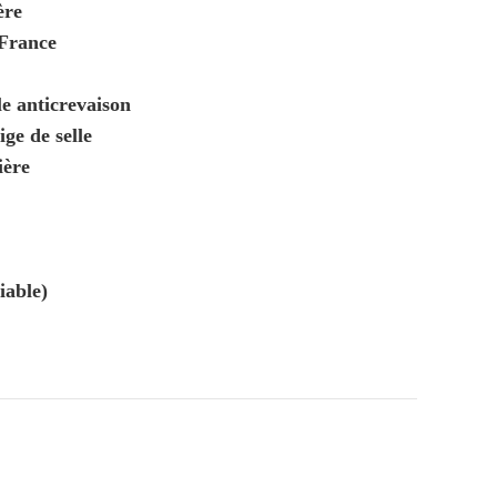
ère
France
e anticrevaison
ige de selle
ière
iable)