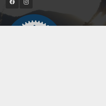
Les Cyclopolitains – Lamarck
lescyclopolitainslamarck@gmail.com
07 60 89 55 84