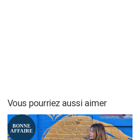
Dimensions : H : 43 mm x W : 43 mm x L : 46 mm
Rechargement USB : 4 heures
Poids : 34 g
Vous pourriez aussi aimer
BONNE
AFFAIRE