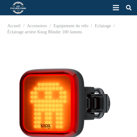
Accueil
/
Accessoires
/
Equipement du vélo
/
Eclairage
/
Éclairage arrière Knog Blinder 100 lumens