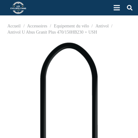
Accueil
/
Accessoires
/
Equipement du vélo
/
Antivol
/
Antivol U Abus Granit Plus 470/150HB230 + USH