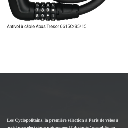
Antivol à câble Abus Tresor 6615C/85/15
A
Les Cyclopolitains, la première sélection à Paris de vélos à
assistance électrique uniquement fabriqués/assemblés en