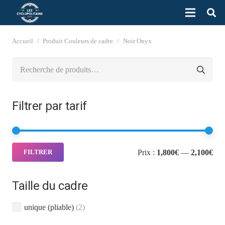
Accueil
/
Produit Couleurs de cadre
/
Noir Onyx
Recherche
pour :
Filtrer par tarif
Pri
Pri
Prix :
1,800€
—
2,100€
FILTRER
min
ma
Taille du cadre
unique (pliable)
(2)