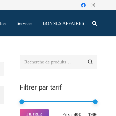
lier
Services
BONNES AFFAIRES
Recherche
pour :
Filtrer par tarif
Prix
Prix
Prix :
40€
—
190€
FILTRER