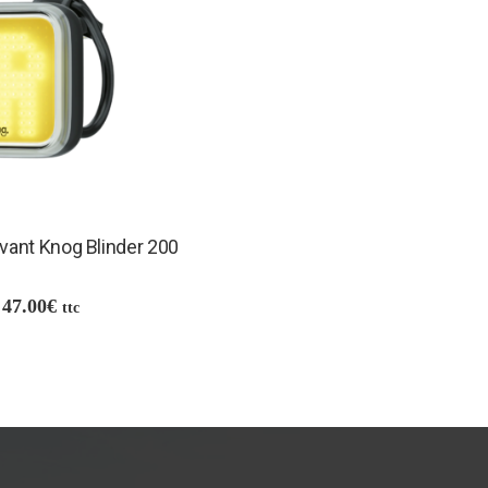
avant Knog Blinder 200
47.00
€
ttc