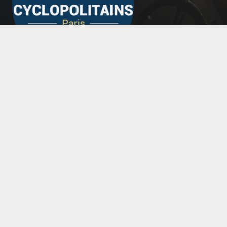
Les Cyclopolitains – Lamarck
lescyclopolitainslamarck@gmail.com
07 60 89 55 84
97 rue Lamarck 75018 Paris
Horaires magasin du 20 juillet au 23 août
mardi au
vendredi
de 11h à 14h et de 15h à 18h
Fermeture estivale du 10 au 16 août