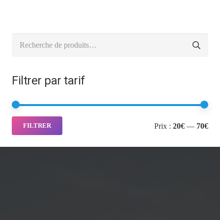
Recherche
pour :
Filtrer par tarif
Pri
Pri
Prix :
20€
—
70€
FILTRER
min
ma